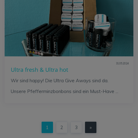
31.05.2024
Ultra fresh & Ultra hot
Wir sind happy! Die Ultra Give Aways sind da.
Unsere Pfefferminzbonbons sind ein Must-Have ...
1
2
3
»